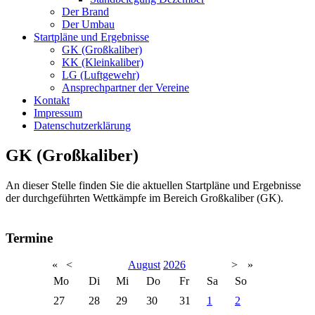
Der Brand
Der Umbau
Startpläne und Ergebnisse
GK (Großkaliber)
KK (Kleinkaliber)
LG (Luftgewehr)
Ansprechpartner der Vereine
Kontakt
Impressum
Datenschutzerklärung
GK (Großkaliber)
An dieser Stelle finden Sie die aktuellen Startpläne und Ergebnisse
der durchgeführten Wettkämpfe im Bereich Großkaliber (GK).
Termine
«
<
August
2026
>
»
Mo
Di
Mi
Do
Fr
Sa
So
27
28
29
30
31
1
2