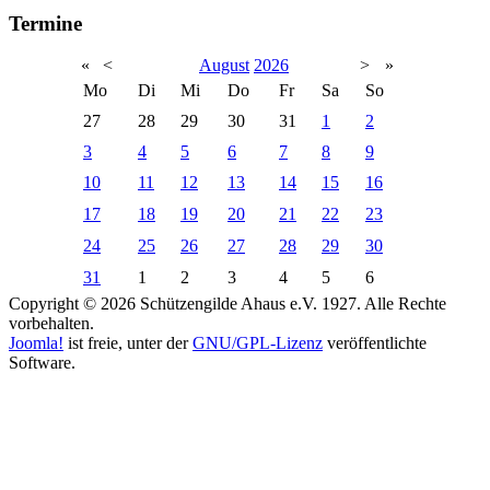
Termine
«
<
August
2026
>
»
Mo
Di
Mi
Do
Fr
Sa
So
27
28
29
30
31
1
2
3
4
5
6
7
8
9
10
11
12
13
14
15
16
17
18
19
20
21
22
23
24
25
26
27
28
29
30
31
1
2
3
4
5
6
Copyright © 2026 Schützengilde Ahaus e.V. 1927. Alle Rechte
vorbehalten.
Joomla!
ist freie, unter der
GNU/GPL-Lizenz
veröffentlichte
Software.