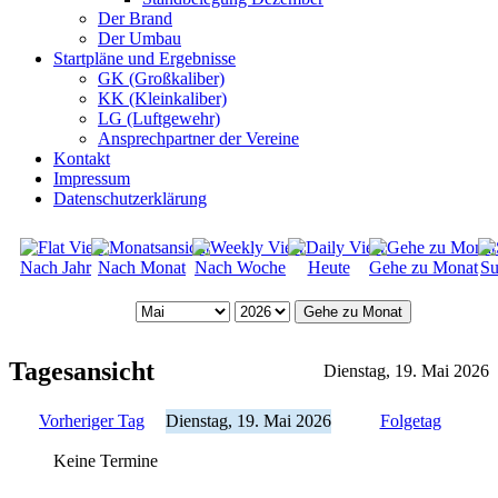
Der Brand
Der Umbau
Startpläne und Ergebnisse
GK (Großkaliber)
KK (Kleinkaliber)
LG (Luftgewehr)
Ansprechpartner der Vereine
Kontakt
Impressum
Datenschutzerklärung
Nach Jahr
Nach Monat
Nach Woche
Heute
Gehe zu Monat
Su
Gehe zu Monat
Tagesansicht
Dienstag, 19. Mai 2026
Vorheriger Tag
Dienstag, 19. Mai 2026
Folgetag
Keine Termine